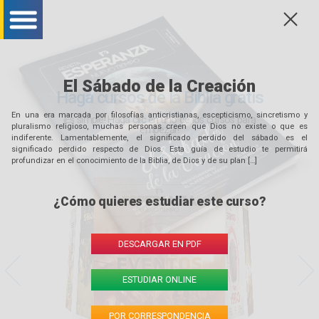
f
bar menu mobile
bar menu mobile
bar menu mobile
El Sábado de la Creación
Haga cursos de la Biblia gratis
En una era marcada por filosofías anticristianas, escepticismo, sincretismo y
¡Es simple! Haga clic en uno de los cursos para
pluralismo religioso, muchas personas creen que Dios no existe o que es
empezar!
indiferente. Lamentablemente, el significado perdido del sábado es el
significado perdido respecto de Dios. Esta guía de estudio te permitirá
profundizar en el conocimiento de la Biblia, de Dios y de su plan […]
¿Cómo quieres estudiar este curso?
DESCARGAR EN PDF
direita
esquerda
ESTUDIAR ONLINE
POR CORRESPONDENCIA