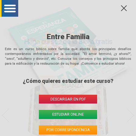
f
bar menu mobile
bar menu mobile
bar menu mobile
Entre Familia
Haga cursos de la Biblia gratis
Este es un curso bíblico sobre familia que aborda los principales desafíos
¡Es simple! Haga clic en uno de los cursos para
contemporáneos enfrentados por la sociedad: “El amor terminó, ¿y ahora?”,
empezar!
“sexo”, “adulterio y divorcio”, etc. Conozca los consejos y los principios bíblicos
para la edificación y la restauración de su hogar. ¡Comience a estudiar ahora!
¿Cómo quieres estudiar este curso?
DESCARGAR EN PDF
direita
ESTUDIAR ONLINE
esquerda
POR CORRESPONDENCIA