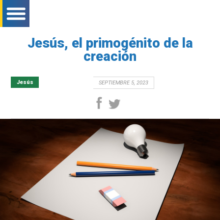
bar menu mobile
bar menu mobile
bar menu mobile
Jesús, el primogénito de la
creación
Jesús
SEPTIEMBRE 5, 2023
facebook
twitter