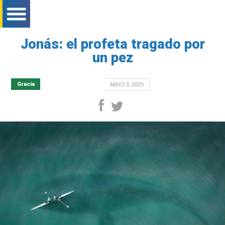
bar menu mobile
bar menu mobile
bar menu mobile
Jonás: el profeta tragado por
un pez
Gracia
MAYO 5, 2025
facebook
twitter